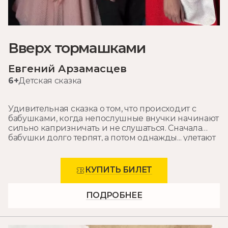
Вверх тормашками
Евгений Арзамасцев
6+
Детская сказка
Удивительная сказка о том, что происходит с
бабушками, когда непослушные внучки начинают
сильно капризничать и не слушаться. Сначала
бабушки долго терпят, а потом однажды... улетают
и становятся вольными бабушками, собираются в
стаи, грабят магазины и становятся очень
опасными для окружающих.
КУПИТЬ БИЛЕТ
«Вверх тормашками!» – это замечательная детская
история о том, как важно ценить любовь и заботу
ПОДРОБНЕЕ
самых близких, беречь тех, кому мы дороги.