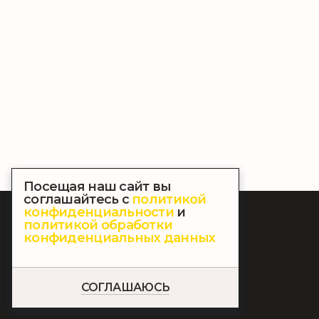
Посещая наш сайт вы
соглашайтесь с
политикой
конфиденциальности
и
© 2026. novdt.ru. Все права защищены
политикой обработки
Политика конфиденциальности
конфиденциальных данных
Политика обработки персональных данных
Правовые документы
Создание сайтов
Продвижение сайтов
СОГЛАШАЮСЬ