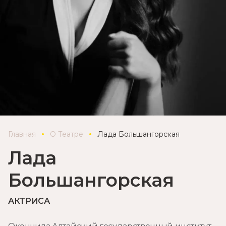
Главная
О Театре
Лада Большангорская
Лада
Большангорская
АКТРИСА