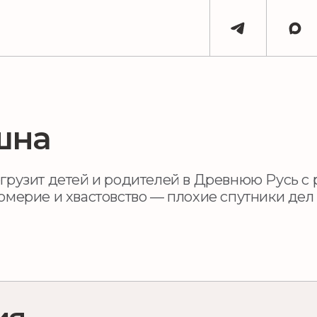
шна
огрузит детей и родителей в Древнюю Русь с
омерие и хвастовство — плохие спутники дел 