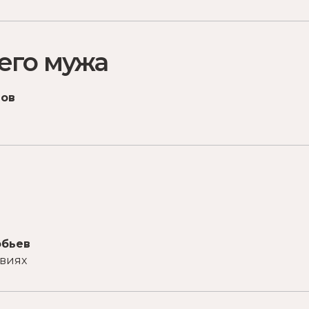
его мужа
мов
обьев
твиях