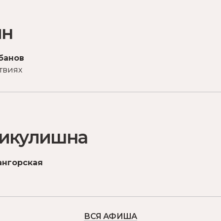
ын
банов
твиях
Микулишна
ангорская
ВСЯ АФИША