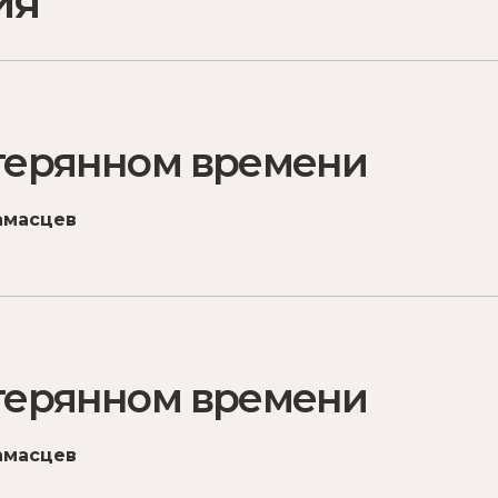
ия
отерянном времени
амасцев
отерянном времени
амасцев